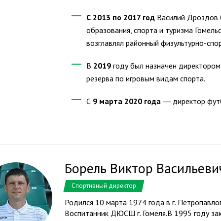
С 2013 по 2017 год
Василий Дроздов 
образования, спорта и туризма Гомель
возглавлял районный физультурно-спо
В
2019
году был назначен директором
резерва по игровым видам спорта.
С
9 марта 2020 года
― директор футб
Борель Виктор Васильеви
Спортивный директор
Родился 10 марта 1974 года в г. Петропавл
Воспитанник ДЮСШ г. Гомеля.​В 1995 году за