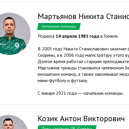
Мартьянов Никита Стани
Начальник команды
Родился
14 апреля 1981 года
в Гомеле.
В 2005 году Никита Станиславович окончил ф
Скорины, а в 2006 году магистратуру этого в
Долгое время работал старшим преподавате
Мартьянов трижды становился чемпионом Б
юношеских команд, а также завоевывал меда
мини-футболу и футзалу.
С января 2021 года ― начальник команды.
Козик Антон Викторович
Пресс-секретарь ФК «Гомель»