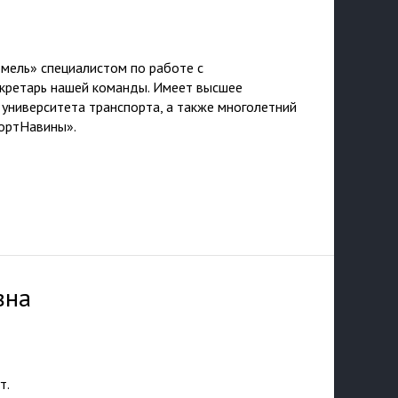
омель» специалистом по работе с
екретарь нашей команды. Имеет высшее
 университета транспорта, а также многолетний
портНавины».
вна
т.