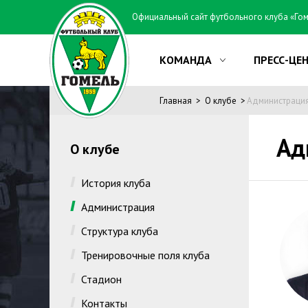
Официальный сайт футбольного клуба «Го
КОМАНДА
ПРЕСС-ЦЕ
Главная
О клубе
Администраци
Ад
О клубе
История клуба
Администрация
Структура клуба
Тренировочные поля клуба
Стадион
Контакты