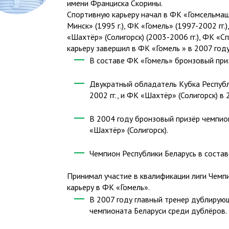
имени Франциска Скорины.
​Спортивную карьеру начал в ФК «Гомсельмаш
Минск» (1995 г.), ФК «Гомель» (1997-2002 гг.
«Шахтёр» (Солигорск) (2003-2006 гг.), ФК «С
карьеру завершил в ФК «Гомель » в 2007 году
​В составе ФК «Гомель» бронзовый при
​Двукратный обладатель Кубка Республ
2002 гг., и ФК «Шахтёр» (Солигорск) в 
​В 2004 году бронзовый призёр чемпио
«Шахтёр» (Солигорск).
​Чемпион Республики Беларусь в состав
​Принимал участие в квалификации лиги Чемп
карьеру в ФК «Гомель».
​В 2007 году главный тренер дублирую
чемпионата Беларуси среди дублёров.