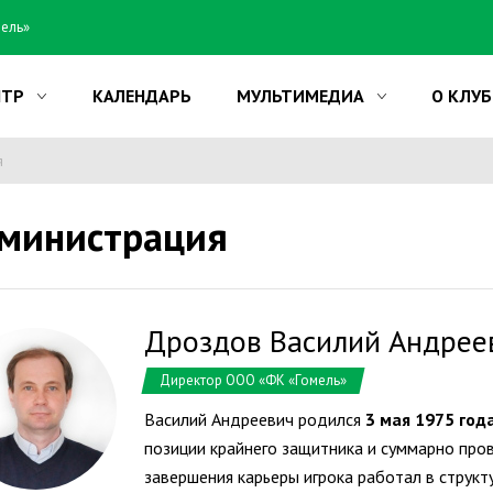
мель»
НТР
КАЛЕНДАРЬ
МУЛЬТИМЕДИА
О КЛУБ
я
министрация
Дроздов Василий Андрее
Директор ООО «ФК «Гомель»
Василий Андреевич родился
3 мая 1975 год
позиции крайнего защитника и суммарно пров
завершения карьеры игрока работал в струк