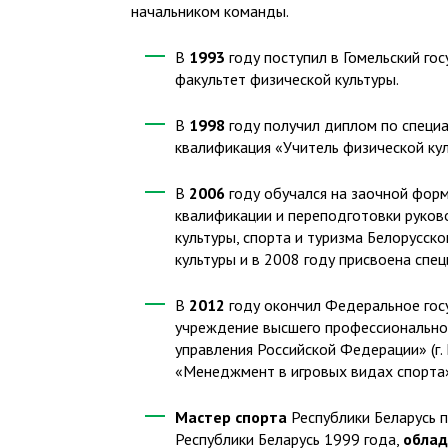
начальником команды.
В
1993
году поступил в Гомельский гос
факультет физической культуры.
В
1998
году получил диплом по специа
квалификация «Учитель физической кул
В
2006
году обучался на заочной фор
квалификации и переподготовки руков
культуры, спорта и туризма Белорусск
культуры и в 2008 году присвоена спец
В
2012
году окончил Федеральное го
учреждение высшего профессионально
управления Российской Федерации» (г.
«Менеджмент в игровых видах спорта
Мастер спорта
Республики Беларусь 
Республики Беларусь 1999 года,
облад